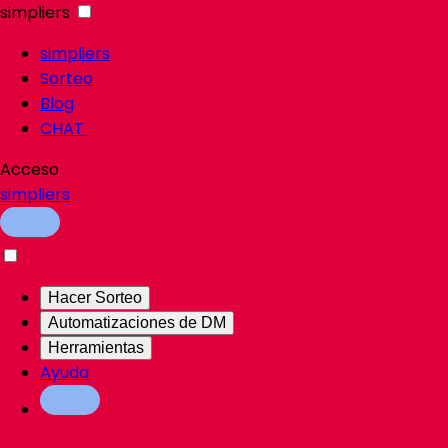
simpliers
simpliers
Sorteo
Blog
CHAT
Acceso
simpliers
Hacer Sorteo
Automatizaciones de DM
Herramientas
Ayuda