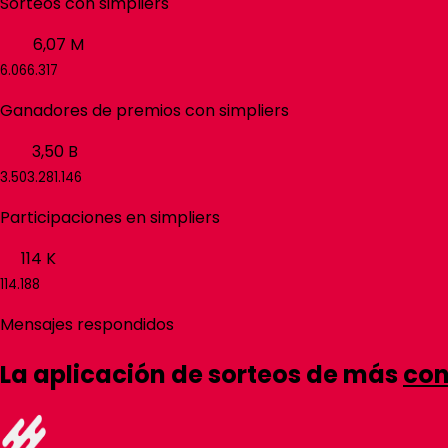
Sorteos con
simpliers
6,07
M
6.066.317
Ganadores de premios con
simpliers
3,50
B
3.503.281.146
Participaciones en
simpliers
114
K
114.188
Mensajes respondidos
La aplicación de sorteos de
más
con