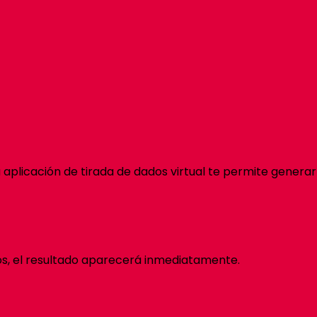
 aplicación de tirada de dados virtual te permite generar
dados, el resultado aparecerá inmediatamente.