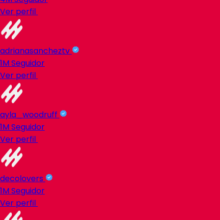
Ver perfil
adrianasancheztv
1M
Seguidor
Ver perfil
ayla_woodruff
1M
Seguidor
Ver perfil
decolovers
1M
Seguidor
Ver perfil