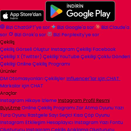
Bizi ChatGPT'ye sor
Bizi Google'a sor
Bizi Claude'a
sor
Bizi Grok'a sor
Bizi Perplexity'ye sor
Çekiliş
Çekiliş Görseli Oluştur
Instagram Çekilişi
Facebook
Çekilişi
X (Twitter) Çekilişi
YouTube Çekilişi
Çoklu Gönderi
Çekilişi
Online Çekiliş Programı
Ürünler
DM Otomasyonları
Çekilişler
Influencer'lar için
CHAT
Markalar için
CHAT
Araçlar
Instagram Hikaye İzleme
Instagram Profil Resmi
Büyütme
Online Çekiliş Programı
Zar Atma Oyunu
Yazı
Tura Oyunu
Rastgele Sayı Seçici
Kısa Çöp Oyunu
Instagram Etkileşim Hesaplayıcı
Instagram Yazı Fontu
Oluşturucu
Instagram Çekiliş Açıklama Oluşturucu