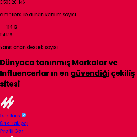
3.503.281.146
simpliers
ile alınan katılım sayısı
114
B
114.188
Yanıtlanan destek sayısı
Dünyaca tanınmış
Markalar
ve
Influencerlar
'ın en
güvendiği
çekiliş
sitesi
barillaus
84K
Takipçi
Profili Gör