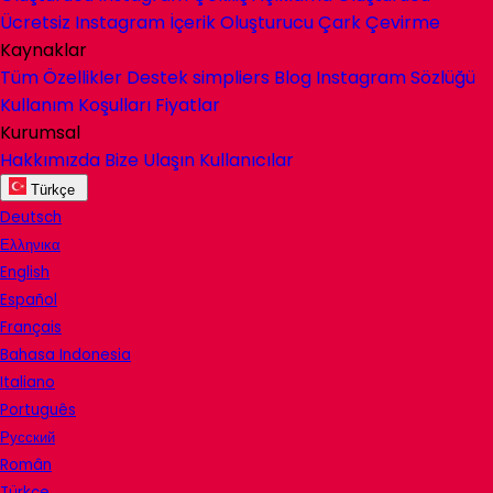
Ücretsiz Instagram İçerik Oluşturucu
Çark Çevirme
Kaynaklar
Tüm Özellikler
Destek
simpliers
Blog
Instagram Sözlüğü
Kullanım Koşulları
Fiyatlar
Kurumsal
Hakkımızda
Bize Ulaşın
Kullanıcılar
Türkçe
Deutsch
Ελληνικα
English
Español
Français
Bahasa Indonesia
Italiano
Português
Русский
Român
Türkçe