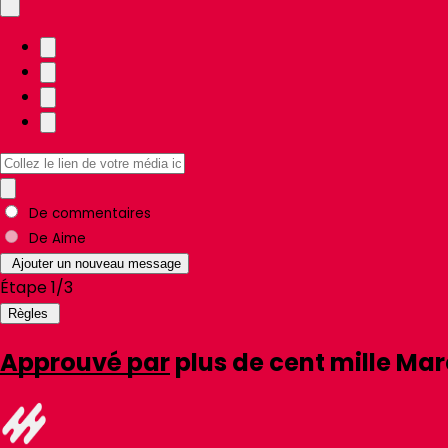
De
commentaires
De
Aime
Ajouter un nouveau message
Étape 1/3
Règles
Approuvé par
plus de cent mille
Mar