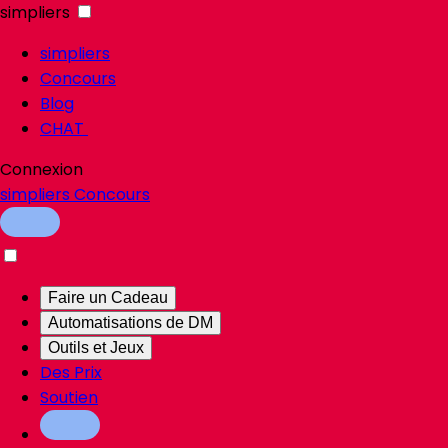
simpliers
simpliers
Concours
Blog
CHAT
Connexion
simpliers
Concours
Faire un Cadeau
Automatisations de DM
Outils et Jeux
Des Prix
Soutien