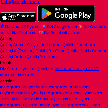
hello@simpliers.com
Bizi ChatGPT'ye sor
Bizi Google'a sor
Bizi Claude'a
sor
Bizi Grok'a sor
Bizi Perplexity'ye sor
Çekiliş
Çekiliş Görseli Oluştur
Instagram Çekilişi
Facebook
Çekilişi
X (Twitter) Çekilişi
YouTube Çekilişi
Çoklu Gönderi
Çekilişi
Online Çekiliş Programı
Ürünler
DM Otomasyonları
Çekilişler
Influencer'lar için
CHAT
Markalar için
CHAT
Araçlar
Instagram Hikaye İzleme
Instagram Profil Resmi
Büyütme
Online Çekiliş Programı
Zar Atma Oyunu
Yazı
Tura Oyunu
Rastgele Sayı Seçici
Kısa Çöp Oyunu
Instagram Etkileşim Hesaplayıcı
Instagram Yazı Fontu