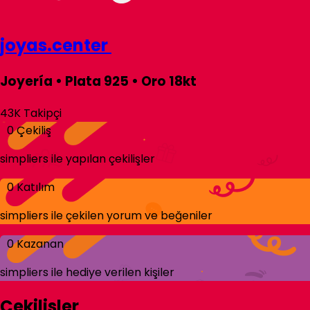
joyas.center
Joyería • Plata 925 • Oro 18kt
43K
Takipçi
0
Çekiliş
simpliers
ile yapılan çekilişler
0
Katılım
simpliers
ile çekilen yorum ve beğeniler
0
Kazanan
simpliers
ile hediye verilen kişiler
Çekilişler